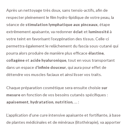
Après un nettoyage très doux, sans tensio-actifs, afin de
respecter pleinement le film hydro-lipidique de votre peau, la
séance de
stimulation lymphatique aux pinceaux
, étape
extrêmement apaisante, va redonner
éclat
et
luminosité
à
votre teint en favorisant l’oxygénation des tissus. Celle-ci
permettra également le relâchement du fascia sous-cutané qui
pourra alors produire de manière plus efficace
élastine
,
collagène
et
acide hyaluronique
, tout en vous transportant
dans un espace d
‘infinie douceur
, qui aura pour effet de
détendre vos muscles faciaux et ainsi lisser vos traits.
Chaque préparation cosmétique sera ensuite choisie
sur
mesure
en fonction de vos besoins cutanés spécifiques :
apaisement
,
hydratation
,
nutrition
, … :
L’application d’une cure intensive apaisante et fortifiante, à base
de plantes médicinales et de minéraux (litothérapie), va apporter